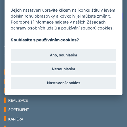
Jejich nastavení upravíte klikem na ikonku štítu v levém
Sledujte nás na
dolním rohu obrazovky a kdykoliv jej můžete změnit.
Podrobnější informace najdete v našich Zásadách
ochrany osobních údajů a používání souborů cookies.
THERMONT spol. s.r.o.
Ulice 2. května 1574,
Souhlasíte s používáním cookies?
763 61 Napajedla
Ano, souhlasím
> Navigovat k sídlu
Nesouhlasím
ÚVOD
O SPOLEČNOSTI
Nastavení cookies
NOVINKY
REALIZACE
SORTIMENT
KARIÉRA