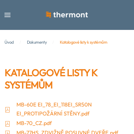
Skip to main content
Úvod
Dokumenty
Katalogové listy k systémům
KATALOGOVÉ LISTY K
SYSTÉMŮM
MB-60E EI_78_EI_118EI_SR50N
EI_PROTIPOŽÁRNÍ STĚNY.pdf
MB-70_CZ.pdf
MB-77HS_ZDVIŽNĚ POSUVNÉ DVEŘE.pdf