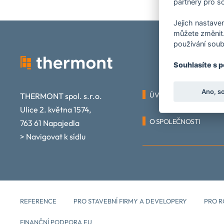
partnery pro so
Jejich nastaven
můžete změnit.
používání soub
Souhlasíte s 
Ano, s
ÚVOD
THERMONT spol. s.r.o.
Ulice 2. května 1574,
O SPOLEČNOSTI
763 61 Napajedla
> Navigovat k sídlu
REFERENCE
PRO STAVEBNÍ FIRMY A DEVELOPERY
PRO R
FINANČNÍ PODPORA EU