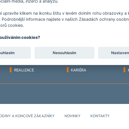
ciální média, inzerci a analýzu.
í upravíte klikem na ikonku štítu v levém dolním rohu obrazovky a k
 Podrobnější informace najdete v našich Zásadách ochrany osobní
orů cookies.
používáním cookies?
ouhlasím
Nesouhlasím
Nastaven
NOVINKY
SORTIMENT
REALIZACE
KARIÉRA
ODINY A KONCOVÉ ZÁKAZNÍKY
NOVINKY
KONTAKTY