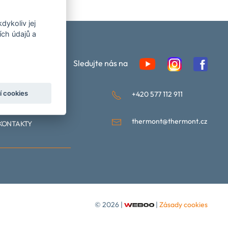
dykoliv jej
ch údajů a
Sledujte nás na
í cookies
+420 577 112 911
DOKUMENTY
thermont@thermont.cz
KONTAKTY
©
2026 |
|
Zásady cookies